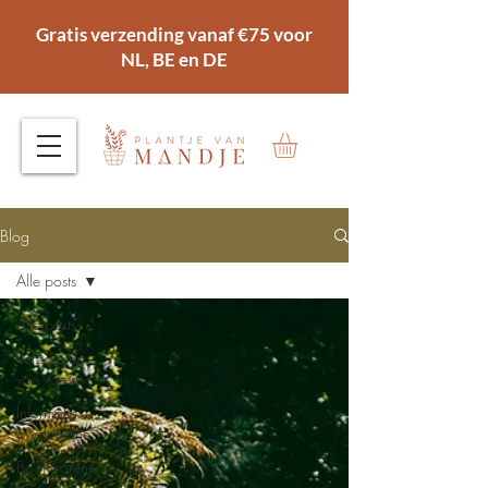
Gratis verzending vanaf €75 voor
NL, BE en DE
Blog
Alle posts
Alle posts
Verzorging
van varens
Informatie
over varens
Boomvarens