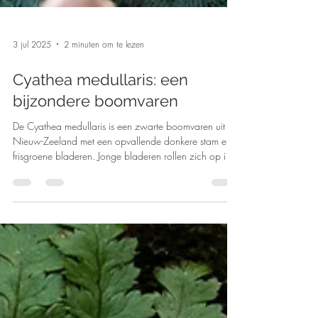
3 jul 2025
2 minuten om te lezen
Cyathea medullaris: een
bijzondere boomvaren
De Cyathea medullaris is een zwarte boomvaren uit
Nieuw-Zeeland met een opvallende donkere stam en
frisgroene bladeren. Jonge bladeren rollen zich op in
een spiraal, het Māori-symbool ‘koru’. Deze varen
houdt van vocht, lichte schaduw en een luchtige
bodem.