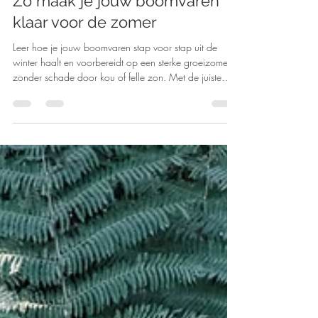
Zo maak je jouw boomvaren
klaar voor de zomer
Leer hoe je jouw boomvaren stap voor stap uit de
winter haalt en voorbereidt op een sterke groeizomer,
zonder schade door kou of felle zon. Met de juiste
timing, watergift en verzorging groeit je boomvaren uit
tot een gezonde, tropische blikvanger in je tuin.