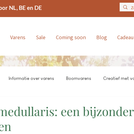
oor NL, BE en DE
Varens
Sale
Coming soon
Blog
Cadea
Informatie over varens
Boomvarens
Creatief met v
medullaris: een bijzonde
en