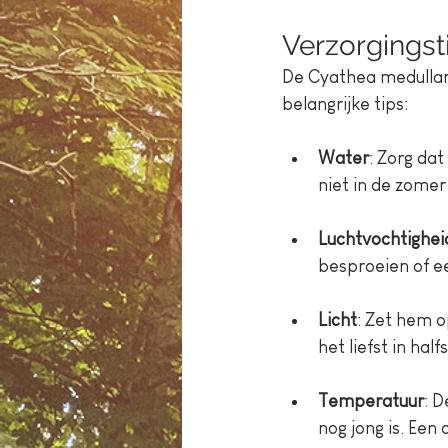
Verzorgingst
De Cyathea medullari
belangrijke tips:
Water
: Zorg dat
niet in de zomer
Luchtvochtighei
besproeien of e
Licht
: Zet hem o
het liefst in hal
Temperatuur
: D
nog jong is. Een