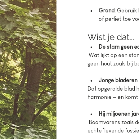
Grond
: Gebruik
of perliet toe vo
Wist je dat...
De stam geen e
 Wat lijkt op een stam is eigenlijk een ophoping van oude bladvoeten en wortels. Het is dus 
geen hout zoals bij 
Jonge bladeren o
Dat opgerolde blad h
harmonie — en komt v
Hij miljoenen jar
 Boomvarens zoals de medullaris bestaan al sinds de tijd van de dinosauriërs, en zijn dus 
echte ‘levende fossie