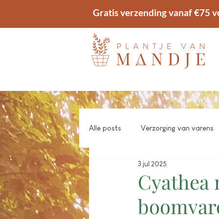
Gratis verzending vanaf €75 v
Alle posts
Verzorging van varens
3 jul 2025
Cyathea 
boomvar