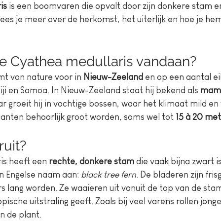
is
 is een boomvaren die opvalt door zijn donkere stam en 
 lees je meer over de herkomst, het uiterlijk en hoe je he
e Cyathea medullaris vandaan?
 van nature voor in 
Nieuw-Zeeland
 en op een aantal ei
Fiji en Samoa. In Nieuw-Zeeland staat hij bekend als 
mam
r groeit hij in vochtige bossen, waar het klimaat mild en v
lanten behoorlijk groot worden, soms wel tot 
15 à 20 me
ruit?
s heeft een 
rechte, donkere stam
 die vaak bijna zwart is
jn Engelse naam aan: 
black tree fern
. De bladeren zijn fris
 lang worden. Ze waaieren uit vanuit de top van de stam
ropische uitstraling geeft. Zoals bij veel varens rollen jong
n de plant.