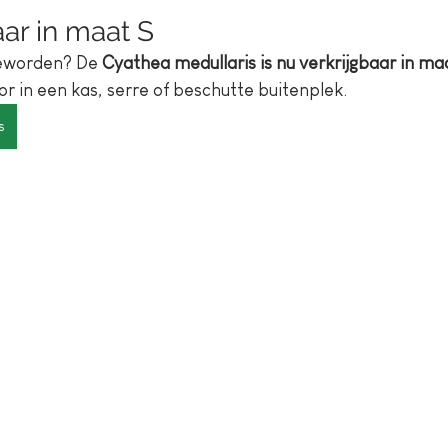
aar in maat S
geworden? De 
Cyathea medullaris is nu verkrijgbaar in ma
r in een kas, serre of beschutte buitenplek. 
s