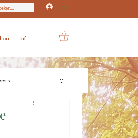
Login
ubon
Info
arens
re