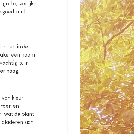
grote, sierlijke 
m goed kunt 
landen in de 
aku
, een naam 
ochtig is. In 
ter hoog
.
 van kleur. 
groen en 
, wat de plant 
e bladeren zich 