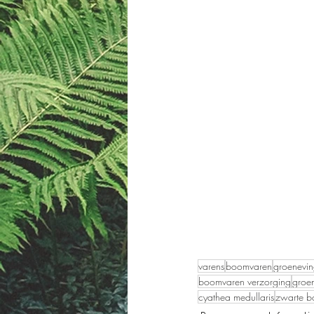
varens
boomvaren
groenevin
boomvaren verzorging
groe
cyathea medullaris
zwarte b