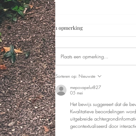
1 opmerking
Plaats een opmerking...
Zo maak je jouw boomvaren
Sorteren op:
Nieuwste
klaar voor de zomer
mepovapelut827
05 mei
Het bewijs suggereert dat de be
Kwalitatieve beoordelingen word
uitgebreide achtergrondinformat
gecontextualiseerd door interactie