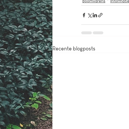
Boomvarens
Informati
Recente blogposts