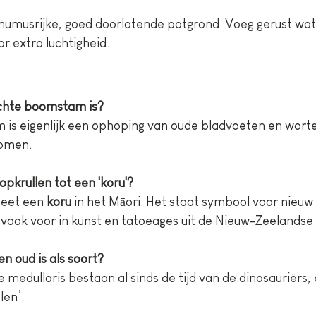
 humusrijke, goed doorlatende potgrond. Voeg gerust wa
or extra luchtigheid.
chte boomstam is?
bomen.
pkrullen tot een 'koru'?
eet een 
koru
 in het Māori. Het staat symbool voor nieuw 
aak voor in kunst en tatoeages uit de Nieuw-Zeelandse 
en oud is als soort?
len’.