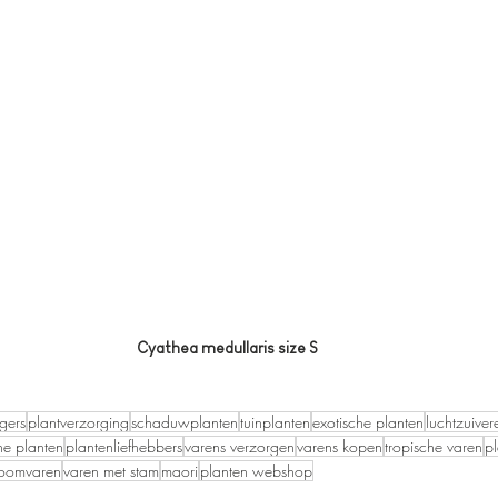
Cyathea medullaris size S
gers
plantverzorging
schaduwplanten
tuinplanten
exotische planten
luchtzuive
ne planten
plantenliefhebbers
varens verzorgen
varens kopen
tropische varen
p
oomvaren
varen met stam
maori
planten webshop