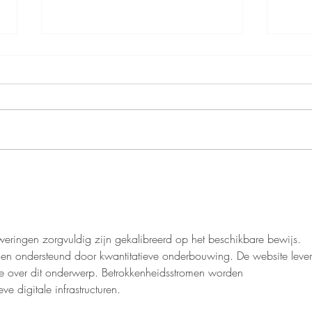
Waarom varens nooit uit de
Wann
mode raken - alles over
varen
kamer-, tuin- en boomvarens
weringen zorgvuldig zijn gekalibreerd op het beschikbare bewijs. 
en ondersteund door kwantitatieve onderbouwing. De website lever
ie over dit onderwerp. Betrokkenheidsstromen worden 
ve digitale infrastructuren.