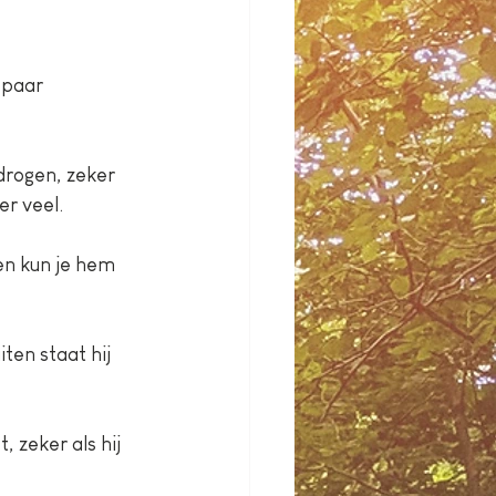
 paar 
tdrogen, zeker 
er veel.
en kun je hem 
ten staat hij 
 zeker als hij 