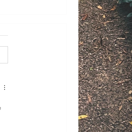
eer kun je het beste
s in de tuin planten?
t 