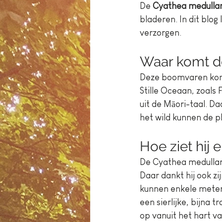
De 
Cyathea medullar
bladeren. In dit blog
verzorgen.
Waar komt d
Deze boomvaren komt
Stille Oceaan, zoals 
uit de Māori-taal. Daa
het wild kunnen de p
Hoe ziet hij e
De Cyathea medullari
Daar dankt hij ook zi
kunnen enkele meters
een sierlijke, bijna t
op vanuit het hart va