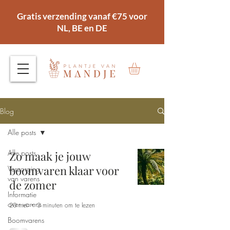
Gratis verzending vanaf €75 voor
NL, BE en DE
Blog
Alle posts
Alle posts
Zo maak je jouw
boomvaren klaar voor
Verzorging
van varens
de zomer
Informatie
over varens
20 mei
3 minuten om te lezen
Boomvarens