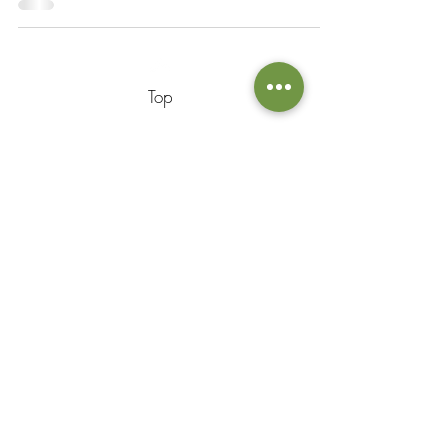
Top
Informatie:
KVK nummer:
83701036
BTW nummer: NL003860246B58
E-mail:
plantjevanmandje@gmail.com
Veelgestelde vragen