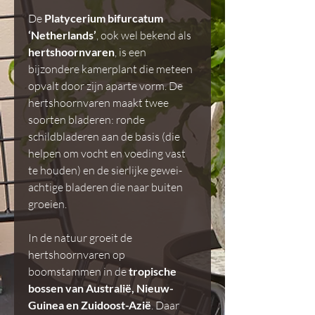
De
Platycerium bifurcatum
‘Netherlands’
, ook wel bekend als
hertshoornvaren
, is een
bijzondere kamerplant die meteen
opvalt door zijn aparte vorm. De
hertshoornvaren maakt twee
soorten bladeren: ronde
schildbladeren aan de basis (die
helpen om vocht en voeding vast
te houden) en de sierlijke gewei-
achtige bladeren die naar buiten
groeien.
In de natuur groeit de
hertshoornvaren op
boomstammen in de
tropische
bossen van Australië, Nieuw-
Guinea en Zuidoost-Azië
. Daar