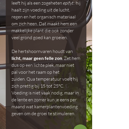
leeft hij als een zogeheten
epifyt
: hij
haalt zijn voeding uit de lucht,
regen en het organisch materiaal
om zich heen. Dat maakt hem een
makkelijke plant die ook zonder
veel grond goed kan groeien.
De hertshoornvaren houdt van
licht, maar geen felle zon
. Zet hem
dus op een lichte plek, maar niet
pal voor het raam op het
zuiden. Qua temperatuur voelt hij
zich prettig bij 15 tot 25°C.
Voeding is niet vaak nodig, maar in
de lente en zomer kun je eens per
maand wat kamerplantenvoeding
geven om de groei te stimuleren.