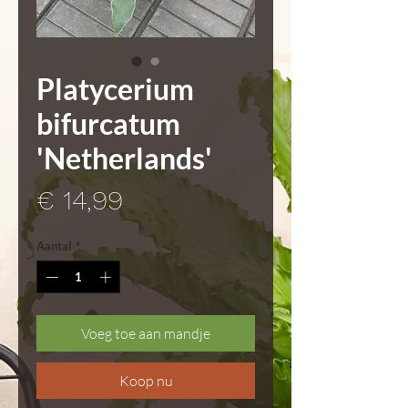
Platycerium
bifurcatum
'Netherlands'
Prijs
€ 14,99
Aantal
*
Voeg toe aan mandje
Koop nu