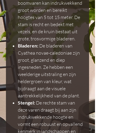
boomvaren kan indrukwekkend
groot worden en bereikt
hoogtes van 5 tot 15 meter. De
stam is recht en bedekt met
vezels, en de kruin bestaat uit
grote, trosvormige bladeren.
Bladeren:
De bladeren van
Cyathea novae-caledoniae zijn
groot, glanzend en diep
ingesneden. Ze hebben een
weelderige uitstraling en zijn
heldergroen van kleur, wat
bijdraagt aan de visuele
aantrekkelijkheid van de plant.
Stengel:
De rechte stam van
deze varen draagt bij aan zijn
indrukwekkende hoogte en
vormt een robuust en opvallend
kenmerk in landschappen en