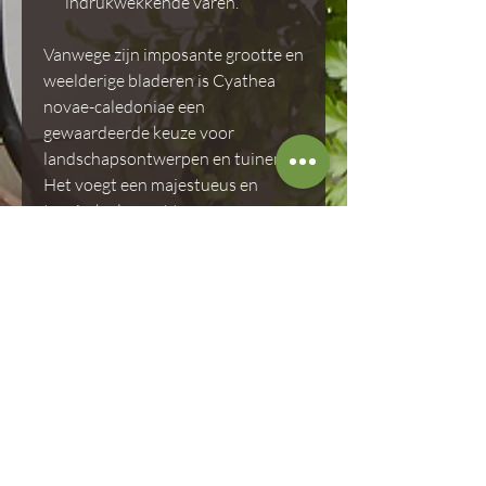
indrukwekkende varen.
Vanwege zijn imposante grootte en
weelderige bladeren is Cyathea
novae-caledoniae een
gewaardeerde keuze voor
landschapsontwerpen en tuinen.
Het voegt een majestueus en
tropisch element toe aan
verschillende buitenomgevingen
en wordt gewaardeerd om zijn
opvallende aanwezigheid.
Potmaat
12 cm
Categorie
Boomvaren / Buitenvaren
Winterhardheid