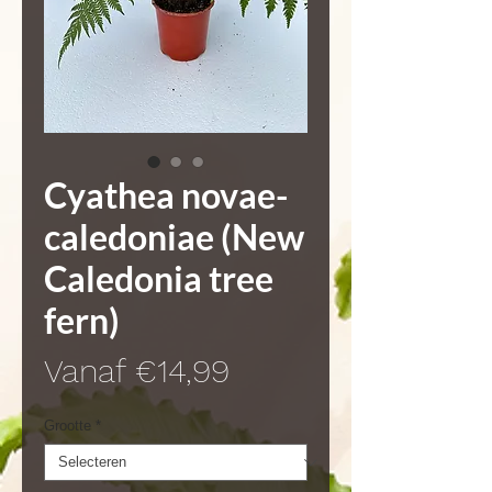
Cyathea novae-
caledoniae (New
Caledonia tree
fern)
Verkoopprijs
Vanaf
€14,99
Grootte
*