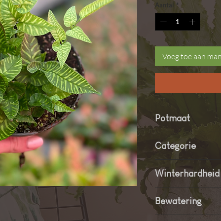
Aantal
*
Voeg toe aan ma
Potmaat
12 cm
Categorie
Tropische / buitenva
Winterhardheid
Tot ongeveer –5 °C; 
Bewatering
Regelmatig water gev