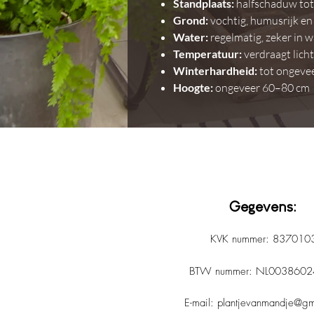
Standplaats:
halfschaduw to
Grond:
vochtig, humusrijk en
Water:
regelmatig, zeker in 
Temperatuur:
verdraagt licht
Winterhardheid:
tot ongevee
Hoogte:
ongeveer 60–80 cm
Gegevens:
KVK nummer: 837010
BTW nummer: NL0038602
E-mail:
plantjevanmandje@gm