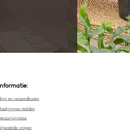
Informatie:
ding en verzendkosten
hadigingen melden
Verzorgingstips
elgestelde vragen