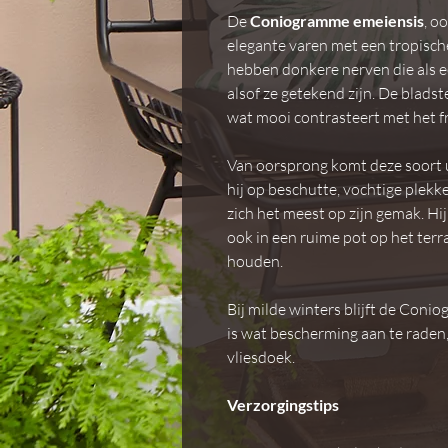
De
Coniogramme emeiensis
, o
elegante varen met een tropische
hebben donkere nerven die als e
alsof ze getekend zijn. De blads
wat mooi contrasteert met het fr
Van oorsprong komt deze soort u
hij op beschutte, vochtige plekk
zich het meest op zijn gemak. Hij
ook in een ruime pot op het terr
houden.
Bij milde winters blijft de Coni
is wat bescherming aan te raden,
vliesdoek.
Verzorgingstips