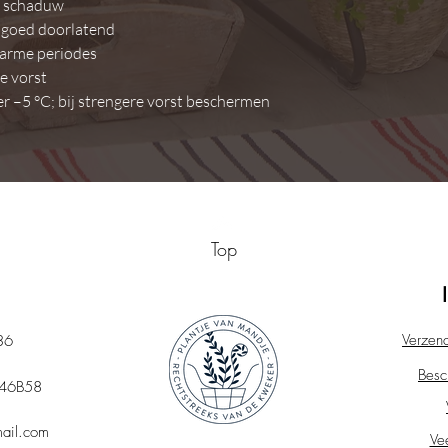
t schaduw
 goed doorlatend
warme periodes
e vorst
r –5 °C; bij strengere vorst beschermen
Top
Verzen
36
Besc
46B58
ail.com
Ve