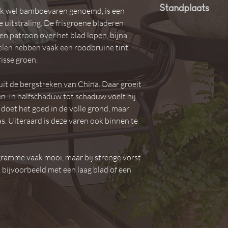
Standplaats
ok wel bamboevaren genoemd, is een
 uitstraling. De frisgroene bladeren
Halfschaduw tot sch
en patroon over het blad lopen, bijna
telen hebben vaak een roodbruine tint,
isse groen.
it de bergstreken van China. Daar groeit
en. In halfschaduw tot schaduw voelt hij
 doet het goed in de volle grond, maar
as. Uiteraard is deze varen ook binnen te
ogramme vaak mooi, maar bij strenge vorst
 bijvoorbeeld met een laag blad of een