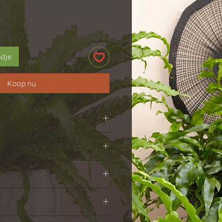
ndje
Koop nu
ren
bij strengere vorst beschermen
en, zeker in warme periodes