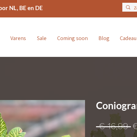
oor NL, BE en DE
Varens
Sale
Coming soon
Blog
Cadea
Coniogra
N
 € 16,99 
€
p