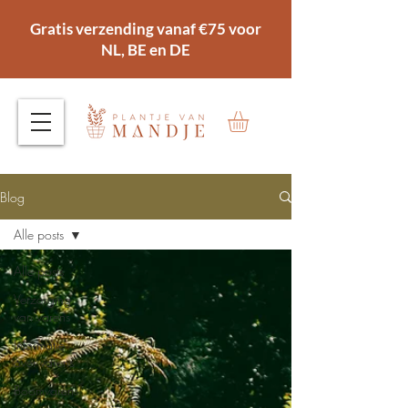
Gratis verzending vanaf €75 voor
NL, BE en DE
Blog
Alle posts
Alle posts
Verzorging
van varens
Informatie
over varens
Boomvarens