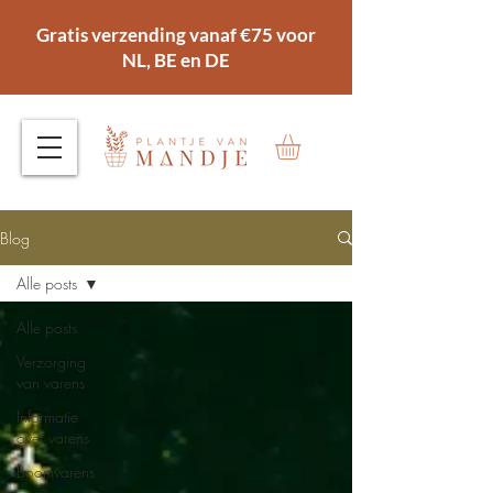
Gratis verzending vanaf €75 voor
NL, BE en DE
Blog
Alle posts
Alle posts
Verzorging
van varens
Informatie
over varens
Boomvarens