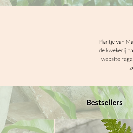
Plantje van Ma
de kwekerij na
website regel
z
Bestsellers