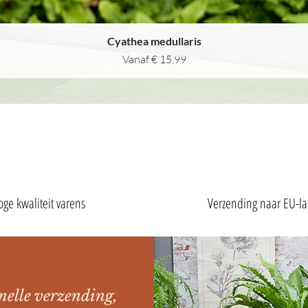
Snel overzicht
Cyathea medullaris
Verkoopprijs
Vanaf
€ 15,99
oge kwaliteit varens
Verzending naar EU-l
nelle verzending,