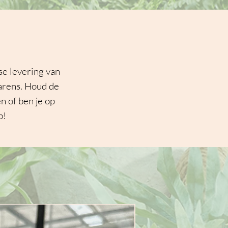
se levering van
varens. Houd de
n of ben je op
p!