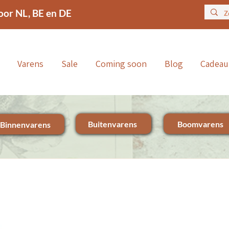
oor NL, BE en DE
Varens
Sale
Coming soon
Blog
Cadea
Buitenvarens
Boomvarens
Binnenvarens