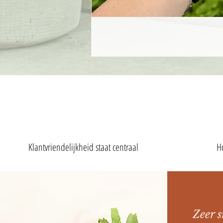
Klantvriendelijkheid staat centraal
H
Zeer s