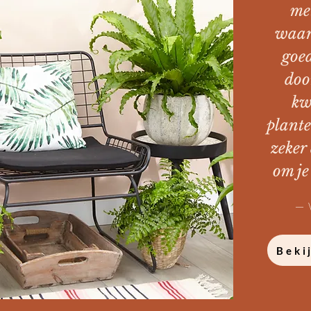
me
waar
goed
doo
kw
plante
zeker
om je
— W
Beki